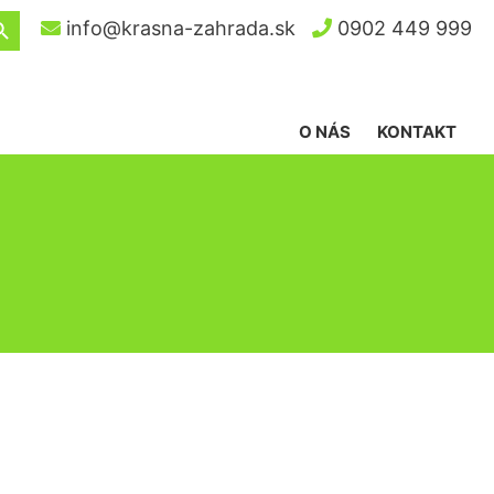
ch Button
info@krasna-zahrada.sk
0902 449 999
O NÁS
KONTAKT