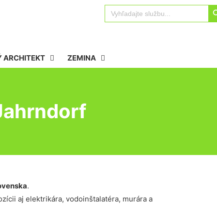
Sear
Search
for:
 ARCHITEKT
ZEMINA
Jahrndorf
ovenska
.
ícii aj elektrikára, vodoinštalatéra, murára a