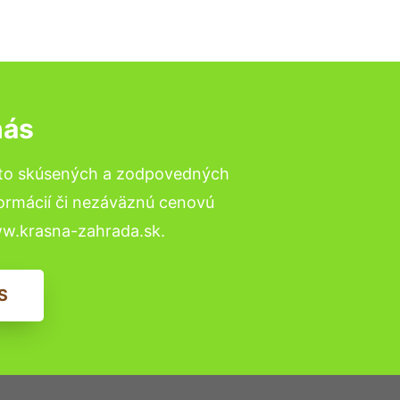
nás
 to skúsených a zodpovedných
formácií či nezáväznú cenovú
ww.krasna-zahrada.sk.
S