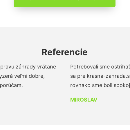
Referencie
 úpravu záhrady vrátane
Potrebovali sme ostrihať
yzerá veľmi dobre,
sa pre krasna-zahrada.s
dporúčam.
rovnako sme boli spokojn
MIROSLAV