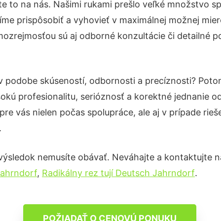
te to na nás. Našimi rukami prešlo veľké množstvo s
íme prispôsobiť a vyhovieť v maximálnej možnej mier
mozrejmosťou sú aj odborné konzultácie či detailné po
 v podobe skúseností, odbornosti a precíznosti? Pot
okú profesionalitu, serióznosť a korektné jednanie
pre vás nielen počas spolupráce, ale aj v prípade rie
.
výsledok nemusíte obávať. Neváhajte a kontaktujte nás 
Jahrndorf
,
Radikálny rez tují Deutsch Jahrndorf
.
POŽIADAŤ O CENOVÚ PONUKU