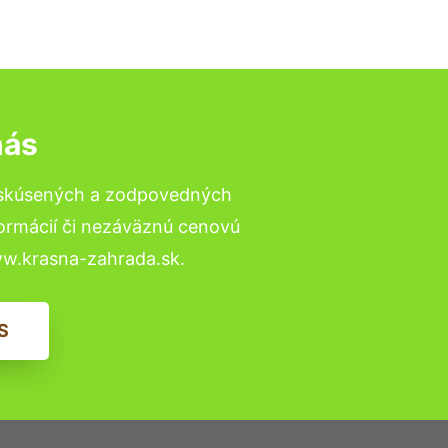
nás
o skúsených a zodpovedných
formácií či nezáväznú cenovú
ww.krasna-zahrada.sk.
S