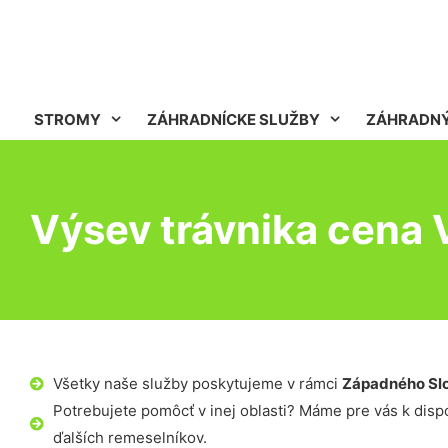
STROMY
ZÁHRADNÍCKE SLUŽBY
ZÁHRADNÝ
Výsev trávnika cena 
Všetky naše služby poskytujeme v rámci
Západného Sl
Potrebujete pomôcť v inej oblasti? Máme pre vás k dispoz
ďalších remeselníkov.