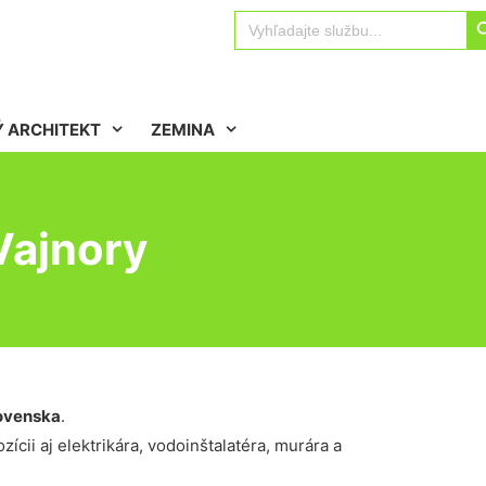
Sear
Search
for:
 ARCHITEKT
ZEMINA
Vajnory
ovenska
.
ícii aj elektrikára, vodoinštalatéra, murára a