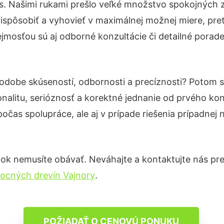
s. Našimi rukami prešlo veľké množstvo spokojných z
ispôsobiť a vyhovieť v maximálnej možnej miere, pre
jmosťou sú aj odborné konzultácie či detailné porade
podobe skúseností, odbornosti a precíznosti? Potom 
nalitu, serióznosť a korektné jednanie od prvého ko
počas spolupráce, ale aj v prípade riešenia prípadnej
ok nemusíte obávať. Neváhajte a kontaktujte nás pre vi
ocných drevín Vajnory
.
POŽIADAŤ O CENOVÚ PONUKU