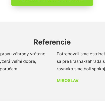
Referencie
 úpravu záhrady vrátane
Potrebovali sme ostrihať
yzerá veľmi dobre,
sa pre krasna-zahrada.s
dporúčam.
rovnako sme boli spokojn
MIROSLAV