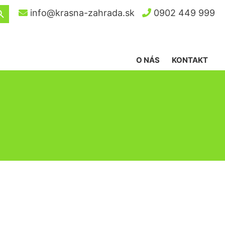
ch Button
info@krasna-zahrada.sk
0902 449 999
O NÁS
KONTAKT