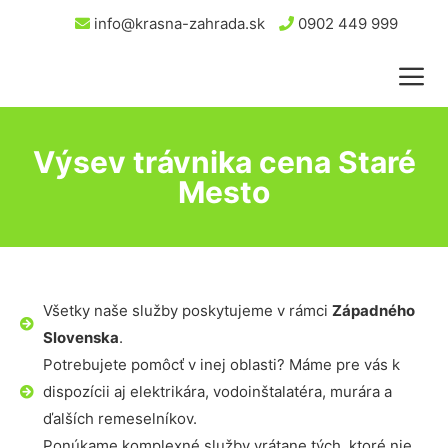
info@krasna-zahrada.sk
0902 449 999
Výsev trávnika cena Staré
Mesto
Všetky naše služby poskytujeme v rámci
Západného
Slovenska
.
Potrebujete pomôcť v inej oblasti? Máme pre vás k
dispozícii aj elektrikára, vodoinštalatéra, murára a
ďalších remeselníkov.
Ponúkame komplexné služby vrátane tých, ktoré nie