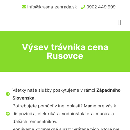
info@krasna-zahrada.sk
0902 449 999
Výsev trávnika cena
Rusovce
Všetky naše služby poskytujeme v rámci
Západného
Slovenska
.
Potrebujete pomôcť v inej oblasti? Máme pre vás k
dispozícii aj elektrikára, vodoinštalatéra, murára a
ďalších remeselníkov.
Ponúkame komplexné služby vrátane tých, ktoré nie