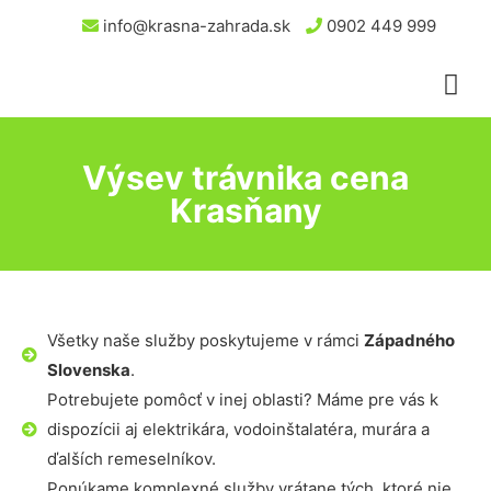
info@krasna-zahrada.sk
0902 449 999
Výsev trávnika cena
Krasňany
Všetky naše služby poskytujeme v rámci
Západného
Slovenska
.
Potrebujete pomôcť v inej oblasti? Máme pre vás k
dispozícii aj elektrikára, vodoinštalatéra, murára a
ďalších remeselníkov.
Ponúkame komplexné služby vrátane tých, ktoré nie