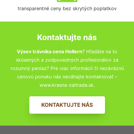
transparentné ceny bez skrytých poplatkov
Kontaktujte nás
Výsev trávnika cena Hollern
? Hľadáte na to
skúsených a zodpovedných profesionálov za
rozumný peniaz? Pre viac informácií či nezáväznú
cenovú ponuku nás neváhajte kontaktovať –
www.krasna-zahrada.sk.
KONTAKTUJTE NÁS