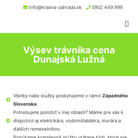
info@krasna-zahrada.sk
0902 449 999
Výsev trávnika cena
Dunajská Lužná
Všetky naše služby poskytujeme v rámci
Západného
Slovenska
.
Potrebujete pomôcť v inej oblasti? Máme pre vás k
dispozícii aj elektrikára, vodoinštalatéra, murára a
ďalších remeselníkov.
Ponúkame komplexné služby vrátane tých, ktoré nie