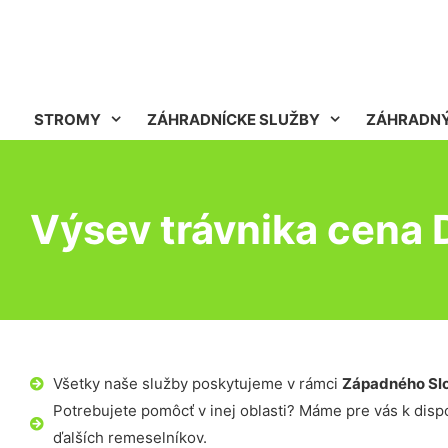
STROMY
ZÁHRADNÍCKE SLUŽBY
ZÁHRADNÝ
Výsev trávnika cena 
Všetky naše služby poskytujeme v rámci
Západného Sl
Potrebujete pomôcť v inej oblasti? Máme pre vás k dispoz
ďalších remeselníkov.