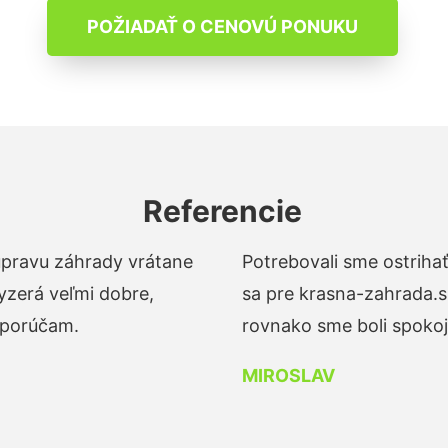
POŽIADAŤ O CENOVÚ PONUKU
Referencie
 úpravu záhrady vrátane
Potrebovali sme ostrihať
yzerá veľmi dobre,
sa pre krasna-zahrada.s
dporúčam.
rovnako sme boli spokojn
MIROSLAV