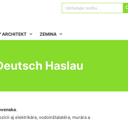
Sear
Search
for:
 ARCHITEKT
ZEMINA
Deutsch Haslau
ovenska
.
ícii aj elektrikára, vodoinštalatéra, murára a