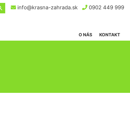
ch Button
info@krasna-zahrada.sk
0902 449 999
O NÁS
KONTAKT