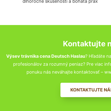
dlhoročné skúsenosti a bohatá prax
Kontaktujte 
Výsev trávnika cena Deutsch Haslau
? Hľadáte n
profesionálov za rozumný peniaz? Pre viac in
ponuku nás neváhajte kontaktovať – w
KONTAKTUJTE NÁ