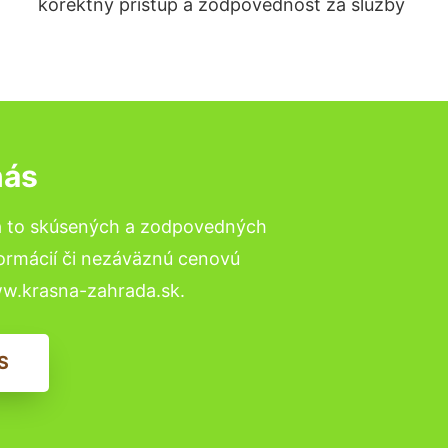
korektný prístup a zodpovednosť za služby
nás
a to skúsených a zodpovedných
formácií či nezáväznú cenovú
ww.krasna-zahrada.sk.
S