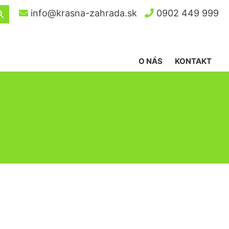
ch Button
info@krasna-zahrada.sk
0902 449 999
O NÁS
KONTAKT