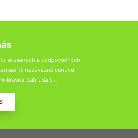
nás
a to skúsených a zodpovedných
formácií či nezáväznú cenovú
ww.krasna-zahrada.sk.
S