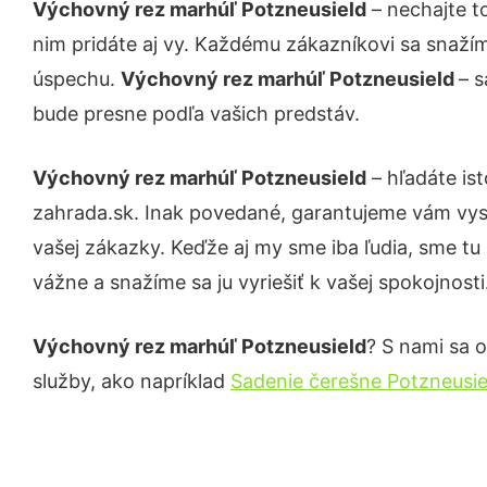
Výchovný rez marhúľ Potzneusield
– nechajte t
nim pridáte aj vy. Každému zákazníkovi sa snažím
úspechu.
Výchovný rez marhúľ Potzneusield
– s
bude presne podľa vašich predstáv.
Výchovný rez marhúľ Potzneusield
– hľadáte is
zahrada.sk. Inak povedané, garantujeme vám vys
vašej zákazky. Keďže aj my sme iba ľudia, sme tu 
vážne a snažíme sa ju vyriešiť k vašej spokojnosti
Výchovný rez marhúľ Potzneusield
? S nami sa o
služby, ako napríklad
Sadenie čerešne Potzneusie