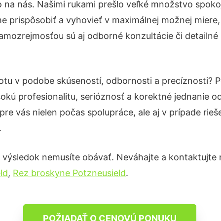
o na nás. Našimi rukami prešlo veľké množstvo spoko
e prispôsobiť a vyhovieť v maximálnej možnej miere,
amozrejmosťou sú aj odborné konzultácie či detailné 
totu v podobe skúseností, odbornosti a precíznosti?
okú profesionalitu, serióznosť a korektné jednanie
pre vás nielen počas spolupráce, ale aj v prípade rie
.
 výsledok nemusíte obávať. Neváhajte a kontaktujte nás
ld
,
Rez broskyne Potzneusield
.
POŽIADAŤ O CENOVÚ PONUKU