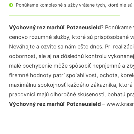
Ponúkame komplexné služby vrátane tých, ktoré nie sú
Výchovný rez marhúľ Potzneusield
? Ponúkame v
cenovo rozumné služby, ktoré sú prispôsobené v
Neváhajte a ozvite sa nám ešte dnes. Pri realizác
odbornosť, ale aj na dôslednú kontrolu vykonanej
malé pochybenie môže spôsobiť nepríjemné a zb
firemné hodnoty patrí spoľahlivosť, ochota, kore
maximálnu spokojnosť každého zákazníka, ktorá 
pracovníci majú dlhoročné skúsenosti, bohatú pra
Výchovný rez marhúľ Potzneusield
– www.krasna