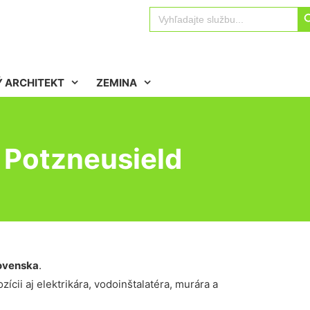
Sear
Search
for:
 ARCHITEKT
ZEMINA
 Potzneusield
ovenska
.
ícii aj elektrikára, vodoinštalatéra, murára a