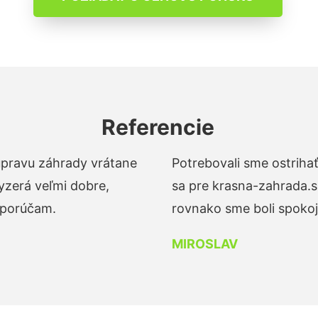
Referencie
 úpravu záhrady vrátane
Potrebovali sme ostrihať
yzerá veľmi dobre,
sa pre krasna-zahrada.s
dporúčam.
rovnako sme boli spokojn
MIROSLAV