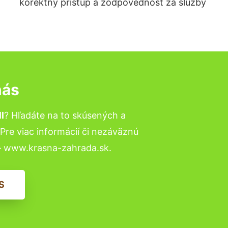
korektný prístup a zodpovednosť za služby
nás
l
? Hľadáte na to skúsených a
re viac informácií či nezáväznú
– www.krasna-zahrada.sk.
S