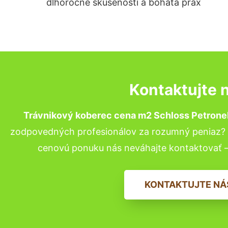
dlhoročné skúsenosti a bohatá prax
Kontaktujte 
Trávnikový koberec cena m2 Schloss Petronel
zodpovedných profesionálov za rozumný peniaz? P
cenovú ponuku nás neváhajte kontaktovať 
KONTAKTUJTE NÁ