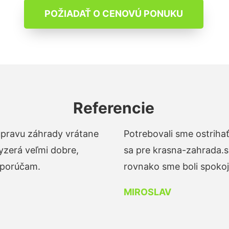
POŽIADAŤ O CENOVÚ PONUKU
Referencie
 úpravu záhrady vrátane
Potrebovali sme ostrihať
yzerá veľmi dobre,
sa pre krasna-zahrada.s
dporúčam.
rovnako sme boli spokojn
MIROSLAV