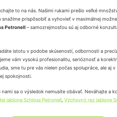
chajte to na nás. Našimi rukami prešlo veľké množs
a snažíme prispôsobiť a vyhovieť v maximálnej možnej
s Petronell
– samozrejmosťou sú aj odborné konzultác
adáte istotu v podobe skúseností, odbornosti a precí
eme vám vysokú profesionalitu, serióznosť a korekt
ia, sme tu pre vás nielen počas spolupráce, ale aj v 
ej spokojnosti.
S nami sa o výsledok nemusíte obávať. Neváhajte a kont
itej jablone Schloss Petronell
,
Výchovný rez jablone Sc