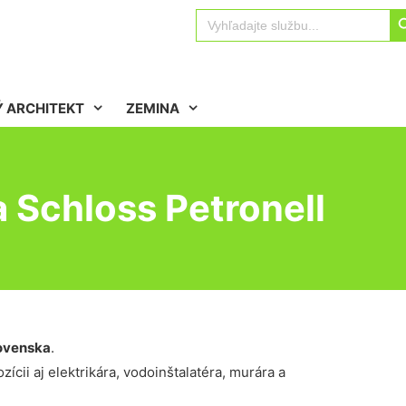
Sear
Search
for:
 ARCHITEKT
ZEMINA
 Schloss Petronell
ovenska
.
ícii aj elektrikára, vodoinštalatéra, murára a