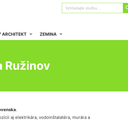
Sear
Search
for:
 ARCHITEKT
ZEMINA
a Ružinov
ovenska
.
ícii aj elektrikára, vodoinštalatéra, murára a