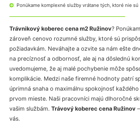
Ponúkame komplexné služby vrátane tých, ktoré nie sú
Trávnikový koberec cena m2 Ružinov
? Ponúkame
zároveň cenovo rozumné služby, ktoré sú prispô
požiadavkám. Neváhajte a ozvite sa nám ešte dnes.
na precíznosť a odbornosť, ale aj na dôslednú ko
uvedomujeme, že aj malé pochybenie môže spôso
komplikácie. Medzi naše firemné hodnoty patrí sp
úprimná snaha o maximálnu spokojnosť každého z
prvom mieste. Naši pracovníci majú dlhoročné skú
vašim službám.
Trávový koberec cena Ružinov
–
vás.