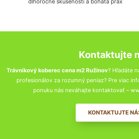
dlhoročné skúsenosti a bohatá prax
Kontaktujte 
Trávnikový koberec cena m2 Ružinov
? Hľadáte 
profesionálov za rozumný peniaz? Pre viac in
ponuku nás neváhajte kontaktovať – w
KONTAKTUJTE NÁ