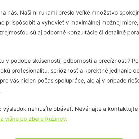
 na nás. Našimi rukami prešlo veľké množstvo spokoj
e prispôsobiť a vyhovieť v maximálnej možnej miere,
rejmosťou sú aj odborné konzultácie či detailné pora
otu v podobe skúseností, odbornosti a precíznosti? 
okú profesionalitu, serióznosť a korektné jednanie
pre vás nielen počas spolupráce, ale aj v prípade rie
.
o výsledok nemusíte obávať. Neváhajte a kontaktujte ná
z višne po zbere Ružinov
.