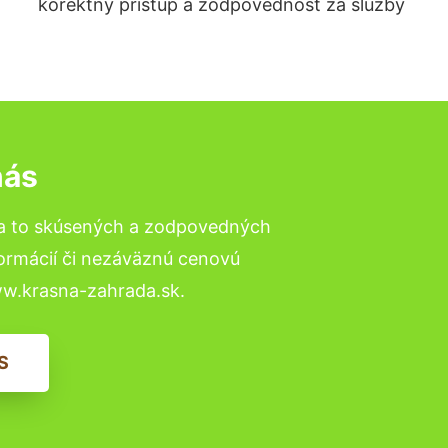
korektný prístup a zodpovednosť za služby
nás
na to skúsených a zodpovedných
formácií či nezáväznú cenovú
ww.krasna-zahrada.sk.
S