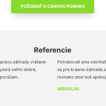
POŽIADAŤ O CENOVÚ PONUKU
Referencie
 úpravu záhrady vrátane
Potrebovali sme ostrihať
yzerá veľmi dobre,
sa pre krasna-zahrada.s
dporúčam.
rovnako sme boli spokojn
MIROSLAV