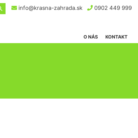
ch Button
info@krasna-zahrada.sk
0902 449 999
O NÁS
KONTAKT