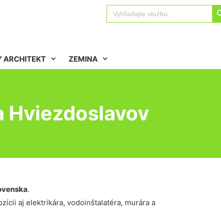
Sear
Search
for:
 ARCHITEKT
ZEMINA
a Hviezdoslavov
ovenska
.
ícii aj elektrikára, vodoinštalatéra, murára a