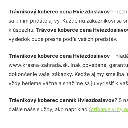
Trávnikový koberec cena Hviezdoslavov
– necha
sa k nim pridáte aj vy. Každému zákazníkovi sa s
k úspechu.
Trávové koberce cena Hviezdoslav
výsledok bude presne podľa vašich predstáv.
Trávnikové koberce cena Hviezdoslavov
– hľadá
www.krasna-zahrada.sk. Inak povedané, garantuj
dokončenie vašej zákazky. Keďže aj my sme iba ľud
vždy berieme vážne a snažíme sa ju vyriešiť k vaš
Trávnikový koberec cenník Hviezdoslavov
? S n
ďalšie naše služby, ako napríklad
Strihanie vŕby p