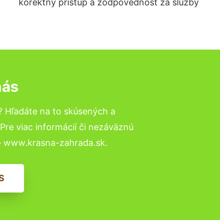
korektný prístup a zodpovednosť za služby
nás
? Hľadáte na to skúsených a
re viac informácií či nezáväznú
– www.krasna-zahrada.sk.
S