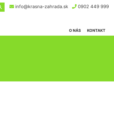
ch Button
info@krasna-zahrada.sk
0902 449 999
O NÁS
KONTAKT