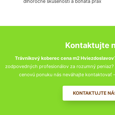
dlhoročné skúsenosti a bohatá prax
Kontaktujte 
Trávnikový koberec cena m2 Hviezdoslavov
zodpovedných profesionálov za rozumný peniaz? P
cenovú ponuku nás neváhajte kontaktovať 
KONTAKTUJTE NÁ