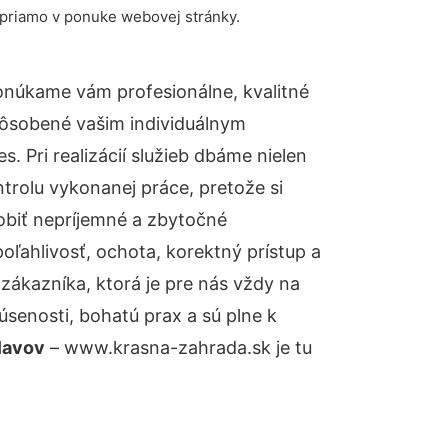
 priamo v ponuke webovej stránky.
onúkame vám profesionálne, kvalitné
pôsobené vašim individuálnym
 Pri realizácií služieb dbáme nielen
ntrolu vykonanej práce, pretože si
biť nepríjemné a zbytočné
oľahlivosť, ochota, korektný prístup a
ákazníka, ktorá je pre nás vždy na
senosti, bohatú prax a sú plne k
lavov
– www.krasna-zahrada.sk je tu