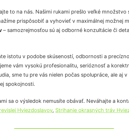
jte to na nás. Našimi rukami prešlo veľké množstvo
nažíme prispôsobiť a vyhovieť v maximálnej možnej m
ov
– samozrejmosťou sú aj odborné konzultácie či detai
te istotu v podobe skúseností, odbornosti a precízno
eme vám vysokú profesionalitu, serióznosť a korekt
ia, sme tu pre vás nielen počas spolupráce, ale aj v 
ej spokojnosti.
ami sa o výsledok nemusíte obávať. Neváhajte a kontakt
revislej Hviezdoslavov
,
Strihanie okrasných tráv Hvi