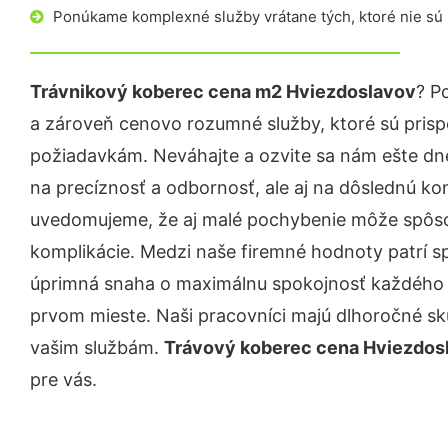
Ponúkame komplexné služby vrátane tých, ktoré nie sú
Trávnikový koberec cena m2 Hviezdoslavov
? P
a zároveň cenovo rozumné služby, ktoré sú pris
požiadavkám. Neváhajte a ozvite sa nám ešte dnes.
na precíznosť a odbornosť, ale aj na dôslednú ko
uvedomujeme, že aj malé pochybenie môže spôso
komplikácie. Medzi naše firemné hodnoty patrí sp
úprimná snaha o maximálnu spokojnosť každého z
prvom mieste. Naši pracovníci majú dlhoročné skú
vašim službám.
Trávový koberec cena Hviezdos
pre vás.