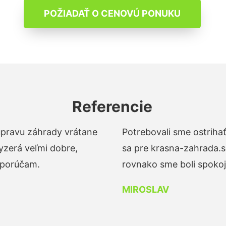
POŽIADAŤ O CENOVÚ PONUKU
Referencie
 úpravu záhrady vrátane
Potrebovali sme ostrihať
yzerá veľmi dobre,
sa pre krasna-zahrada.s
dporúčam.
rovnako sme boli spokojn
MIROSLAV