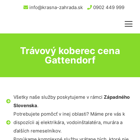
info@krasna-zahrada.sk
0902 449 999
Trávový koberec cena
Gattendorf
Všetky naše služby poskytujeme v rámci
Západného
Slovenska
.
Potrebujete pomôcť v inej oblasti? Máme pre vás k
dispozícii aj elektrikára, vodoinštalatéra, murára a
ďalších remeselníkov.
Ponúkame komplexné služby vrátane tých, ktoré nie