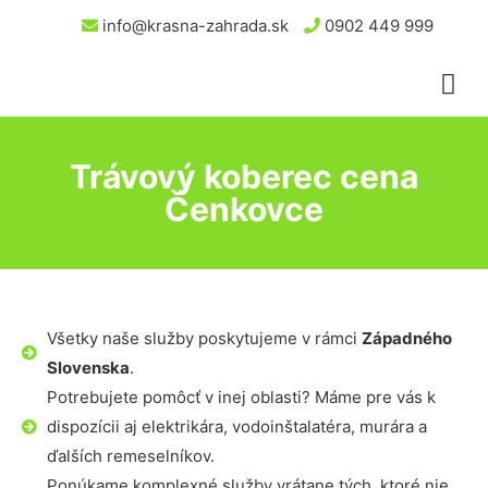
info@krasna-zahrada.sk
0902 449 999
Trávový koberec cena
Čenkovce
Všetky naše služby poskytujeme v rámci
Západného
Slovenska
.
Potrebujete pomôcť v inej oblasti? Máme pre vás k
dispozícii aj elektrikára, vodoinštalatéra, murára a
ďalších remeselníkov.
Ponúkame komplexné služby vrátane tých, ktoré nie