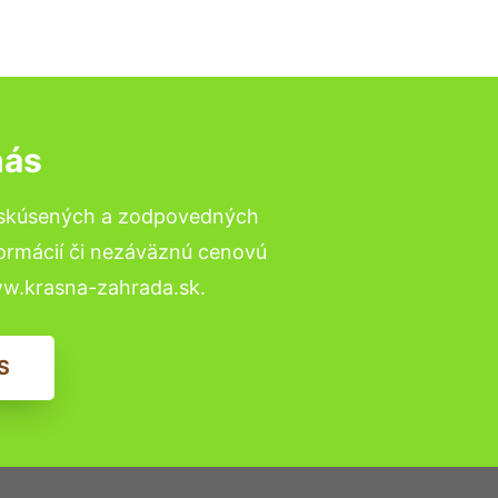
nás
o skúsených a zodpovedných
formácií či nezáväznú cenovú
ww.krasna-zahrada.sk.
S