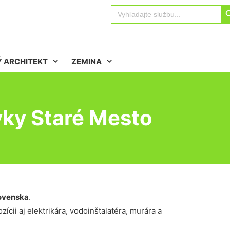
Sear
Search
for:
 ARCHITEKT
ZEMINA
vky Staré Mesto
ovenska
.
ícii aj elektrikára, vodoinštalatéra, murára a