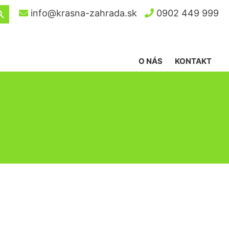
ch Button
info@krasna-zahrada.sk
0902 449 999
O NÁS
KONTAKT