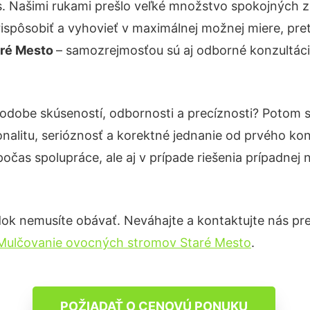
s. Našimi rukami prešlo veľké množstvo spokojných z
ispôsobiť a vyhovieť v maximálnej možnej miere, pre
aré Mesto
– samozrejmosťou sú aj odborné konzultácie 
podobe skúseností, odbornosti a precíznosti? Potom
nalitu, serióznosť a korektné jednanie od prvého ko
počas spolupráce, ale aj v prípade riešenia prípadnej
ok nemusíte obávať. Neváhajte a kontaktujte nás pre vi
Mulčovanie ovocných stromov Staré Mesto
.
POŽIADAŤ O CENOVÚ PONUKU