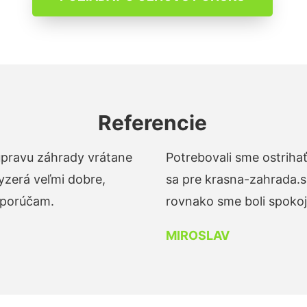
Referencie
 úpravu záhrady vrátane
Potrebovali sme ostrihať
yzerá veľmi dobre,
sa pre krasna-zahrada.s
dporúčam.
rovnako sme boli spokojn
MIROSLAV