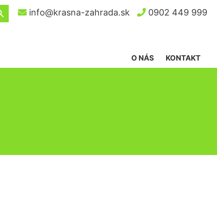
ch Button
info@krasna-zahrada.sk
0902 449 999
O NÁS
KONTAKT