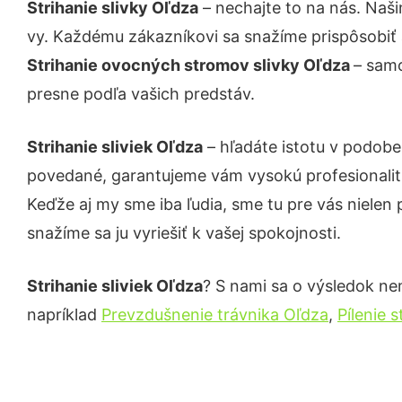
Strihanie slivky Oľdza
– nechajte to na nás. Naši
vy. Každému zákazníkovi sa snažíme prispôsobiť 
Strihanie ovocných stromov slivky Oľdza
– samo
presne podľa vašich predstáv.
Strihanie sliviek Oľdza
– hľadáte istotu v podobe
povedané, garantujeme vám vysokú profesionalit
Keďže aj my sme iba ľudia, sme tu pre vás nielen 
snažíme sa ju vyriešiť k vašej spokojnosti.
Strihanie sliviek Oľdza
? S nami sa o výsledok nem
napríklad
Prevzdušnenie trávnika Oľdza
,
Pílenie 