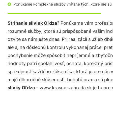
Ponúkame komplexné služby vrátane tých, ktoré nie sú
Strihanie sliviek Oľdza
? Ponúkame vám profesion
rozumné služby, ktoré sú prispôsobené vašim in
ozvite sa nám ešte dnes. Pri realizácií služieb d
ale aj na dôslednú kontrolu vykonanej práce, pre
pochybenie môže spôsobiť nepríjemné a zbytočn
hodnoty patrí spoľahlivosť, ochota, korektný pr
spokojnosť každého zákazníka, ktorá je pre nás 
majú dlhoročné skúsenosti, bohatú prax a sú pln
slivky Oľdza
– www.krasna-zahrada.sk je tu pre 