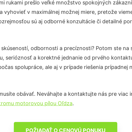
mi rukami prešlo veľké množstvo spokojných zákazník
a vyhovieť v maximálnej možnej miere, pretože vieme
zrejmosťou sú aj odborné konzultácie či detailné por
 skúseností, odbornosti a precíznosti? Potom ste na
u, serióznosť a korektné jednanie od prvého kontak
počas spolupráce, ale aj v prípade riešenia prípadnej
usíte obávať. Neváhajte a kontaktujte nás pre viac inf
stromu motorovou pílou Oľdza
.
POŽIADAŤ O CENOVÚ PONUKU