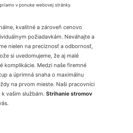
 priamo v ponuke webovej stránky.
álne, kvalitné a zároveň cenovo
dividuálnym požiadavkám. Neváhajte a
báme nielen na precíznosť a odbornosť,
tože si uvedomujeme, že aj malé
é komplikácie. Medzi naše firemné
ístup a úprimná snaha o maximálnu
vždy na prvom mieste. Naši pracovníci
e k vašim službám.
Strihanie stromov
vás.