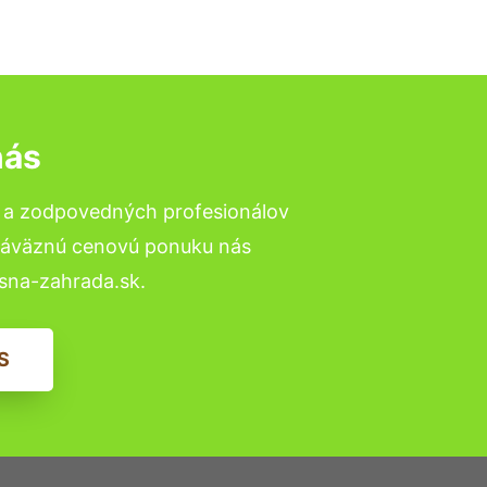
nás
h a zodpovedných profesionálov
ezáväznú cenovú ponuku nás
sna-zahrada.sk.
S