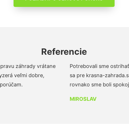
Referencie
 úpravu záhrady vrátane
Potrebovali sme ostrihať
yzerá veľmi dobre,
sa pre krasna-zahrada.s
dporúčam.
rovnako sme boli spokojn
MIROSLAV