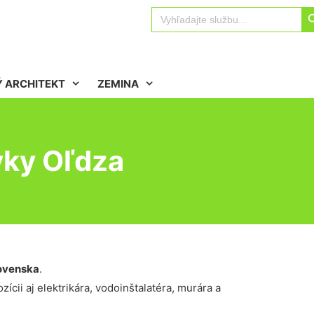
Sear
Search
for:
 ARCHITEKT
ZEMINA
vky Oľdza
ovenska
.
ícii aj elektrikára, vodoinštalatéra, murára a