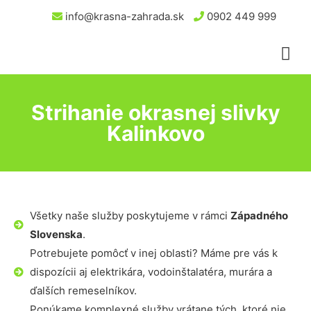
info@krasna-zahrada.sk
0902 449 999
Strihanie okrasnej slivky
Kalinkovo
Všetky naše služby poskytujeme v rámci
Západného
Slovenska
.
Potrebujete pomôcť v inej oblasti? Máme pre vás k
dispozícii aj elektrikára, vodoinštalatéra, murára a
ďalších remeselníkov.
Ponúkame komplexné služby vrátane tých, ktoré nie