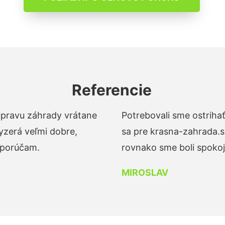
Referencie
 úpravu záhrady vrátane
Potrebovali sme ostrihať
yzerá veľmi dobre,
sa pre krasna-zahrada.s
dporúčam.
rovnako sme boli spokojn
MIROSLAV