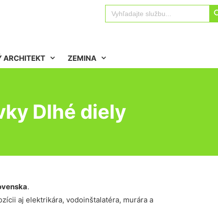
Sear
Search
for:
 ARCHITEKT
ZEMINA
vky Dlhé diely
ovenska
.
ícii aj elektrikára, vodoinštalatéra, murára a