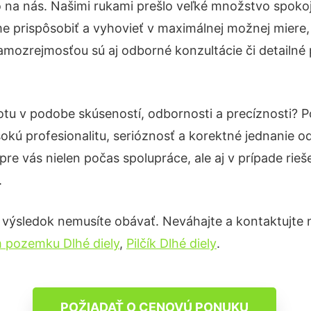
o na nás. Našimi rukami prešlo veľké množstvo spoko
e prispôsobiť a vyhovieť v maximálnej možnej miere,
amozrejmosťou sú aj odborné konzultácie či detailné 
totu v podobe skúseností, odbornosti a precíznosti?
okú profesionalitu, serióznosť a korektné jednanie
pre vás nielen počas spolupráce, ale aj v prípade rie
.
 výsledok nemusíte obávať. Neváhajte a kontaktujte nás
m pozemku Dlhé diely
,
Pilčík Dlhé diely
.
POŽIADAŤ O CENOVÚ PONUKU