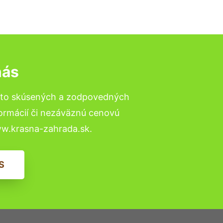
nás
a to skúsených a zodpovedných
formácií či nezáväznú cenovú
ww.krasna-zahrada.sk.
S