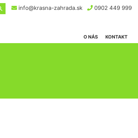
ch Button
info@krasna-zahrada.sk
0902 449 999
O NÁS
KONTAKT