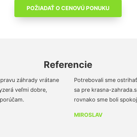
POŽIADAŤ O CENOVÚ PONUKU
Referencie
 úpravu záhrady vrátane
Potrebovali sme ostrihať
yzerá veľmi dobre,
sa pre krasna-zahrada.s
dporúčam.
rovnako sme boli spokojn
MIROSLAV