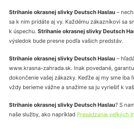
Strihanie okrasnej slivky Deutsch Haslau
– necha
sa k nim pridáte aj vy. Každému zákazníkovi sa s
k úspechu.
Strihanie okrasnej slivky Deutsch H
výsledok bude presne podľa vašich predstáv.
Strihanie okrasnej slivky Deutsch Haslau
– hľadá
www.krasna-zahrada.sk. Inak povedané, garantuj
dokončenie vašej zákazky. Keďže aj my sme iba ľud
vždy berieme vážne a snažíme sa ju vyriešiť k vaš
Strihanie okrasnej slivky Deutsch Haslau
? S nam
naše služby, ako napríklad
Presádzanie veľkých i