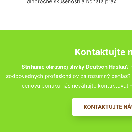
dlhoročné skúsenosti a bohatá prax
Kontaktujte 
Strihanie okrasnej slivky Deutsch Haslau
? 
zodpovedných profesionálov za rozumný peniaz? P
cenovú ponuku nás neváhajte kontaktovať 
KONTAKTUJTE NÁ