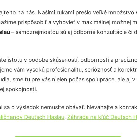
jte to na nás. Našimi rukami prešlo veľké množstvo
nažíme prispôsobiť a vyhovieť v maximálnej možnej m
aslau
– samozrejmosťou sú aj odborné konzultácie či de
te istotu v podobe skúseností, odbornosti a precízno
eme vám vysokú profesionalitu, serióznosť a korekt
ia, sme tu pre vás nielen počas spolupráce, ale aj v 
ej spokojnosti.
i sa o výsledok nemusíte obávať. Neváhajte a kontaktuj
hličnanov Deutsch Haslau
,
Záhrada na kľúč Deutsch H