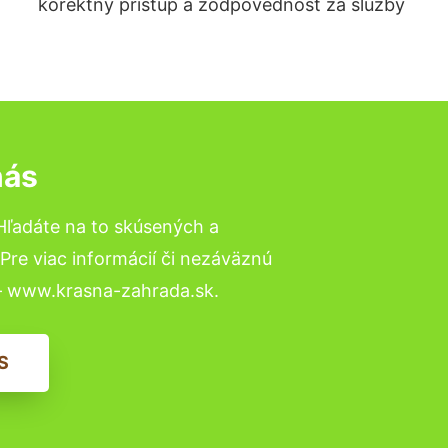
korektný prístup a zodpovednosť za služby
nás
Hľadáte na to skúsených a
re viac informácií či nezáväznú
– www.krasna-zahrada.sk.
S