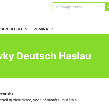
Sear
Search
for:
 ARCHITEKT
ZEMINA
ivky Deutsch Haslau
ovenska
.
ícii aj elektrikára, vodoinštalatéra, murára a