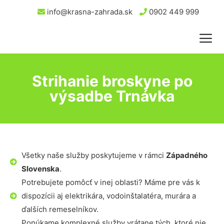
info@krasna-zahrada.sk
0902 449 999
Strihanie broskyne po
výsadbe Trnávka
Všetky naše služby poskytujeme v rámci
Západného
Slovenska
.
Potrebujete pomôcť v inej oblasti? Máme pre vás k
dispozícii aj elektrikára, vodoinštalatéra, murára a
ďalších remeselníkov.
Ponúkame komplexné služby vrátane tých, ktoré nie