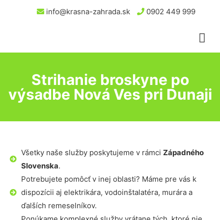
info@krasna-zahrada.sk
0902 449 999
Strihanie broskyne po
výsadbe Nová Ves pri Dunaji
Všetky naše služby poskytujeme v rámci
Západného
Slovenska
.
Potrebujete pomôcť v inej oblasti? Máme pre vás k
dispozícii aj elektrikára, vodoinštalatéra, murára a
ďalších remeselníkov.
Ponúkame komplexné služby vrátane tých, ktoré nie