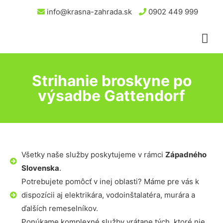
info@krasna-zahrada.sk
0902 449 999
Strihanie broskyne po
výsadbe Gattendorf
Všetky naše služby poskytujeme v rámci
Západného
Slovenska
.
Potrebujete pomôcť v inej oblasti? Máme pre vás k
dispozícii aj elektrikára, vodoinštalatéra, murára a
ďalších remeselníkov.
Ponúkame komplexné služby vrátane tých, ktoré nie