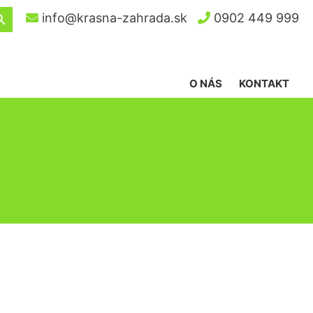
ch Button
info@krasna-zahrada.sk
0902 449 999
O NÁS
KONTAKT