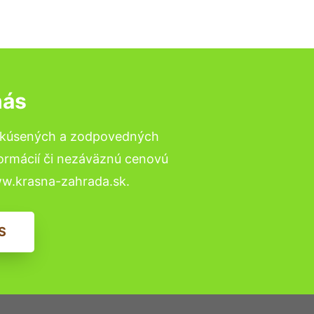
nás
 skúsených a zodpovedných
formácií či nezáväznú cenovú
ww.krasna-zahrada.sk.
S