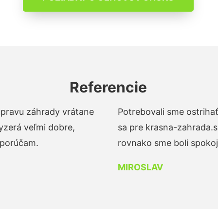
Referencie
 úpravu záhrady vrátane
Potrebovali sme ostrihať
yzerá veľmi dobre,
sa pre krasna-zahrada.s
dporúčam.
rovnako sme boli spokojn
MIROSLAV