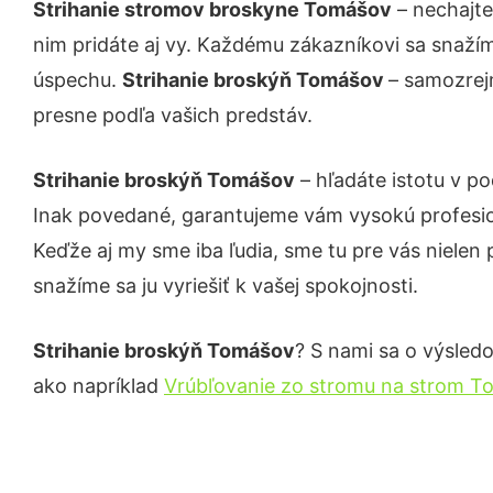
Strihanie stromov broskyne Tomášov
– nechajte
nim pridáte aj vy. Každému zákazníkovi sa snažím
úspechu.
Strihanie broskýň Tomášov
– samozrejm
presne podľa vašich predstáv.
Strihanie broskýň Tomášov
– hľadáte istotu v p
Inak povedané, garantujeme vám vysokú profesio
Keďže aj my sme iba ľudia, sme tu pre vás nielen 
snažíme sa ju vyriešiť k vašej spokojnosti.
Strihanie broskýň Tomášov
? S nami sa o výsledo
ako napríklad
Vrúbľovanie zo stromu na strom T