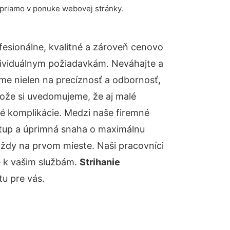
 priamo v ponuke webovej stránky.
esionálne, kvalitné a zároveň cenovo
dividuálnym požiadavkám. Neváhajte a
báme nielen na precíznosť a odbornosť,
tože si uvedomujeme, že aj malé
é komplikácie. Medzi naše firemné
ístup a úprimná snaha o maximálnu
vždy na prvom mieste. Naši pracovníci
e k vašim službám.
Strihanie
u pre vás.