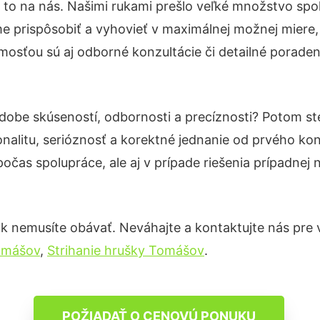
 to na nás. Našimi rukami prešlo veľké množstvo spo
e prispôsobiť a vyhovieť v maximálnej možnej miere,
osťou sú aj odborné konzultácie či detailné poradens
odobe skúseností, odbornosti a precíznosti? Potom s
nalitu, serióznosť a korektné jednanie od prvého ko
počas spolupráce, ale aj v prípade riešenia prípadnej
k nemusíte obávať. Neváhajte a kontaktujte nás pre via
omášov
,
Strihanie hrušky Tomášov
.
POŽIADAŤ O CENOVÚ PONUKU