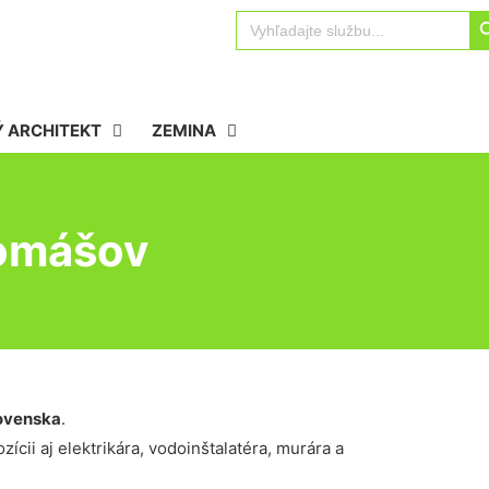
Sear
Search
for:
 ARCHITEKT
ZEMINA
Tomášov
ovenska
.
ícii aj elektrikára, vodoinštalatéra, murára a