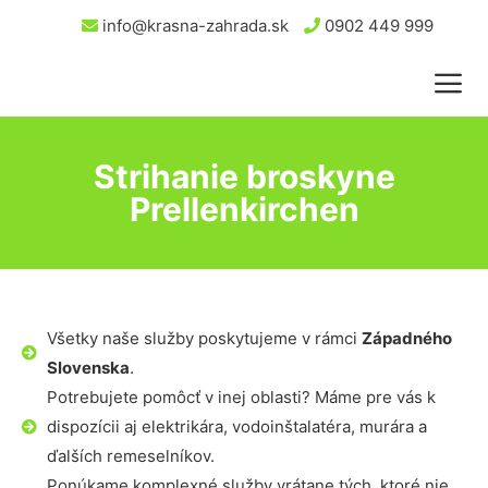
info@krasna-zahrada.sk
0902 449 999
Strihanie broskyne
Prellenkirchen
Všetky naše služby poskytujeme v rámci
Západného
Slovenska
.
Potrebujete pomôcť v inej oblasti? Máme pre vás k
dispozícii aj elektrikára, vodoinštalatéra, murára a
ďalších remeselníkov.
Ponúkame komplexné služby vrátane tých, ktoré nie