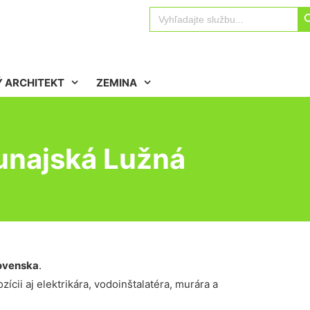
Sear
Search
for:
 ARCHITEKT
ZEMINA
unajská Lužná
ovenska
.
ícii aj elektrikára, vodoinštalatéra, murára a