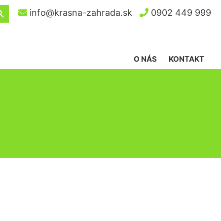
ch Button
info@krasna-zahrada.sk
0902 449 999
O NÁS
KONTAKT