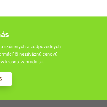
nás
 to skúsených a zodpovedných
formácií či nezáväznú cenovú
ww.krasna-zahrada.sk.
S