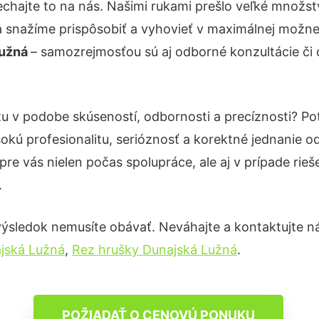
chajte to na nás. Našimi rukami prešlo veľké množs
a snažíme prispôsobiť a vyhovieť v maximálnej možnej
Lužná
– samozrejmosťou sú aj odborné konzultácie či d
tu v podobe skúseností, odbornosti a precíznosti? P
okú profesionalitu, serióznosť a korektné jednanie
pre vás nielen počas spolupráce, ale aj v prípade rie
.
výsledok nemusíte obávať. Neváhajte a kontaktujte nás 
ajská Lužná
,
Rez hrušky Dunajská Lužná
.
POŽIADAŤ O CENOVÚ PONUKU