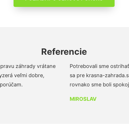
Referencie
 úpravu záhrady vrátane
Potrebovali sme ostrihať
yzerá veľmi dobre,
sa pre krasna-zahrada.s
dporúčam.
rovnako sme boli spokojn
MIROSLAV