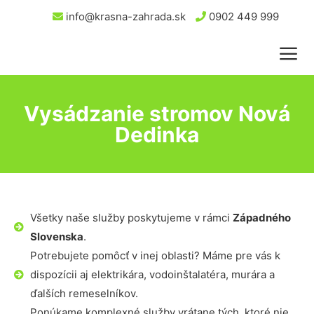
info@krasna-zahrada.sk
0902 449 999
Vysádzanie stromov Nová
Dedinka
Všetky naše služby poskytujeme v rámci
Západného
Slovenska
.
Potrebujete pomôcť v inej oblasti? Máme pre vás k
dispozícii aj elektrikára, vodoinštalatéra, murára a
ďalších remeselníkov.
Ponúkame komplexné služby vrátane tých, ktoré nie