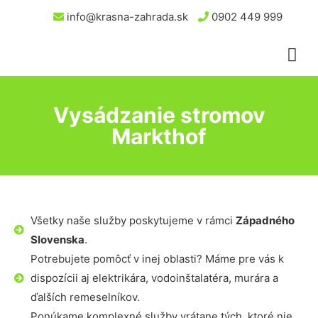
info@krasna-zahrada.sk
0902 449 999
Vysádzanie stromov
Markthof
Všetky naše služby poskytujeme v rámci
Západného
Slovenska
.
Potrebujete pomôcť v inej oblasti? Máme pre vás k
dispozícii aj elektrikára, vodoinštalatéra, murára a
ďalších remeselníkov.
Ponúkame komplexné služby vrátane tých, ktoré nie