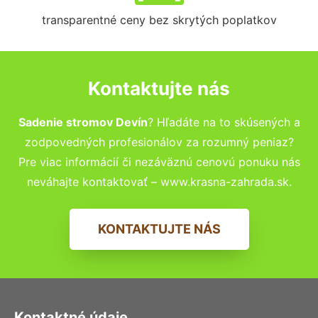
transparentné ceny bez skrytých poplatkov
Kontaktujte nás
Sadenie stromov Devín
? Hľadáte na to skúsených a
zodpovedných profesionálov za rozumný peniaz?
Pre viac informácií či nezáväznú cenovú ponuku nás
neváhajte kontaktovať – www.krasna-zahrada.sk.
KONTAKTUJTE NÁS
Kontaktné údaje