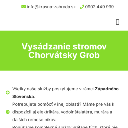
info@krasna-zahrada.sk
0902 449 999
Vysádzanie stromov
Chorvátsky Grob
Všetky naše služby poskytujeme v rámci
Západného
Slovenska
.
Potrebujete pomôcť v inej oblasti? Máme pre vás k
dispozícii aj elektrikára, vodoinštalatéra, murára a
ďalších remeselníkov.
Ponúkame komplexné služby vrátane tých, ktoré nie