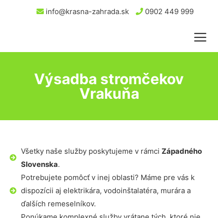
info@krasna-zahrada.sk
0902 449 999
Výsadba stromčekov
Vrakuňa
Všetky naše služby poskytujeme v rámci
Západného
Slovenska
.
Potrebujete pomôcť v inej oblasti? Máme pre vás k
dispozícii aj elektrikára, vodoinštalatéra, murára a
ďalších remeselníkov.
Ponúkame komplexné služby vrátane tých, ktoré nie