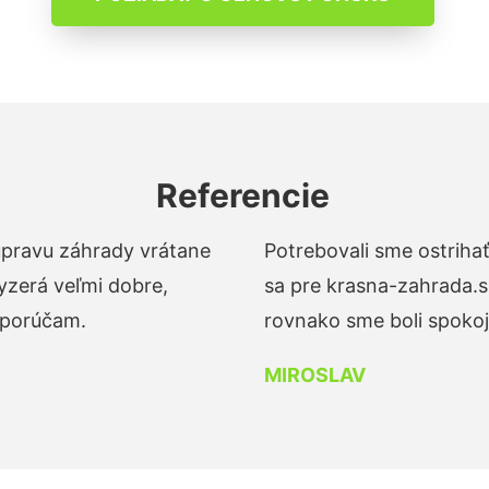
Referencie
 úpravu záhrady vrátane
Potrebovali sme ostrihať
yzerá veľmi dobre,
sa pre krasna-zahrada.s
dporúčam.
rovnako sme boli spokojn
MIROSLAV