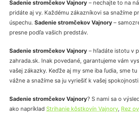
Sadenie stromčekov Vajnory
– nechajte to na n
pridáte aj vy. Každému zákazníkovi sa snažíme pr
úspechu.
Sadenie stromčekov Vajnory
– samozre
presne podľa vašich predstáv.
Sadenie stromčekov Vajnory
– hľadáte istotu v
zahrada.sk. Inak povedané, garantujeme vám vys
vašej zákazky. Keďže aj my sme iba ľudia, sme tu 
vážne a snažíme sa ju vyriešiť k vašej spokojnosti
Sadenie stromčekov Vajnory
? S nami sa o výsled
ako napríklad
Strihanie kôstkovín Vajnory
,
Rez ov