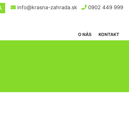
ch Button
info@krasna-zahrada.sk
0902 449 999
O NÁS
KONTAKT