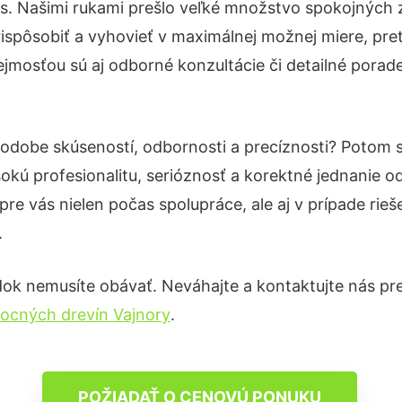
ás. Našimi rukami prešlo veľké množstvo spokojných 
ispôsobiť a vyhovieť v maximálnej možnej miere, pre
jmosťou sú aj odborné konzultácie či detailné porade
 podobe skúseností, odbornosti a precíznosti? Potom
okú profesionalitu, serióznosť a korektné jednanie
pre vás nielen počas spolupráce, ale aj v prípade rie
.
ok nemusíte obávať. Neváhajte a kontaktujte nás pre vi
ocných drevín Vajnory
.
POŽIADAŤ O CENOVÚ PONUKU