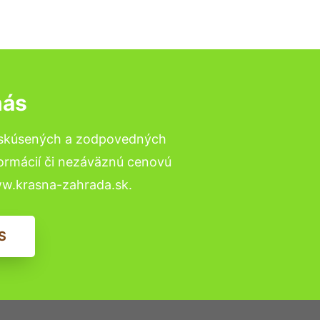
nás
o skúsených a zodpovedných
formácií či nezáväznú cenovú
ww.krasna-zahrada.sk.
S