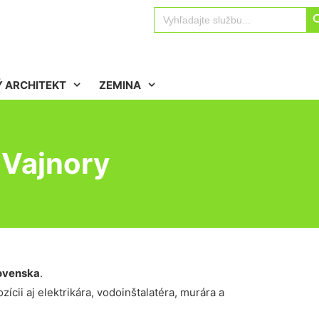
Sear
Search
for:
 ARCHITEKT
ZEMINA
Vajnory
ovenska
.
ícii aj elektrikára, vodoinštalatéra, murára a