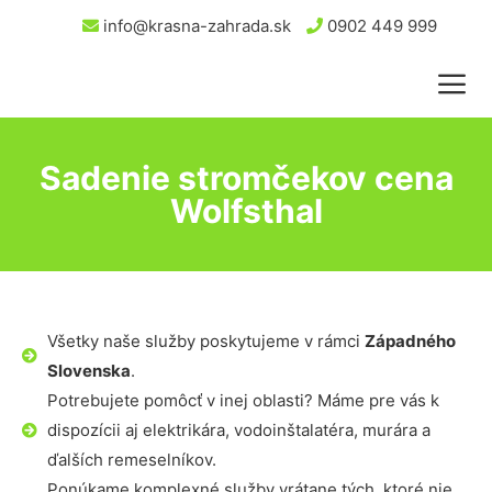
info@krasna-zahrada.sk
0902 449 999
Sadenie stromčekov cena
Wolfsthal
Všetky naše služby poskytujeme v rámci
Západného
Slovenska
.
Potrebujete pomôcť v inej oblasti? Máme pre vás k
dispozícii aj elektrikára, vodoinštalatéra, murára a
ďalších remeselníkov.
Ponúkame komplexné služby vrátane tých, ktoré nie