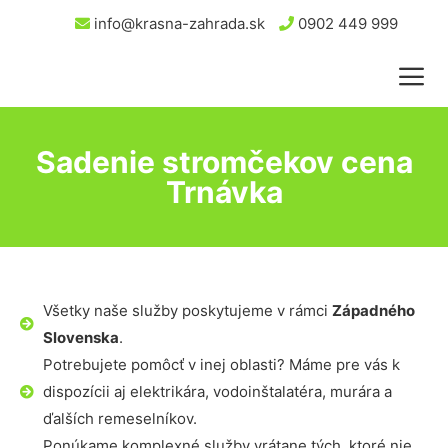
info@krasna-zahrada.sk
0902 449 999
Sadenie stromčekov cena
Trnávka
Všetky naše služby poskytujeme v rámci
Západného
Slovenska
.
Potrebujete pomôcť v inej oblasti? Máme pre vás k
dispozícii aj elektrikára, vodoinštalatéra, murára a
ďalších remeselníkov.
Ponúkame komplexné služby vrátane tých, ktoré nie