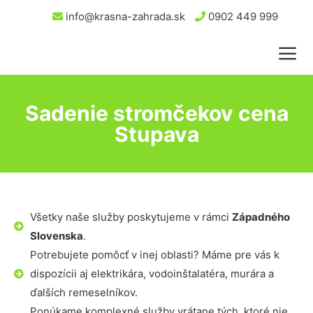
info@krasna-zahrada.sk
0902 449 999
Sadenie stromčekov cena
Stupava
Všetky naše služby poskytujeme v rámci
Západného
Slovenska
.
Potrebujete pomôcť v inej oblasti? Máme pre vás k
dispozícii aj elektrikára, vodoinštalatéra, murára a
ďalších remeselníkov.
Ponúkame komplexné služby vrátane tých, ktoré nie