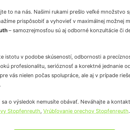
jte to na nás. Našimi rukami prešlo veľké množstvo 
nažíme prispôsobiť a vyhovieť v maximálnej možnej m
euth
– samozrejmosťou sú aj odborné konzultácie či det
te istotu v podobe skúseností, odbornosti a precízn
okú profesionalitu, serióznosť a korektné jednanie
pre vás nielen počas spolupráce, ale aj v prípade rie
.
 sa o výsledok nemusíte obávať. Neváhajte a kontaktujt
ávy Stopfenreuth
,
Vrúbľovanie orechov Stopfenreuth
.