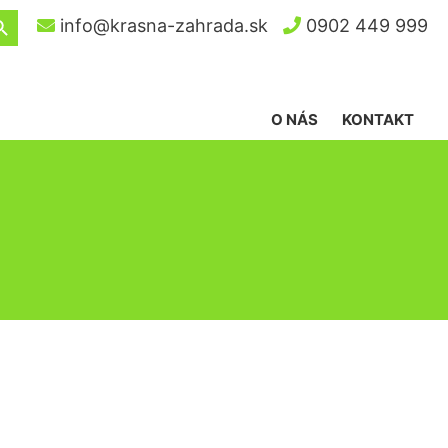
ch Button
info@krasna-zahrada.sk
0902 449 999
O NÁS
KONTAKT