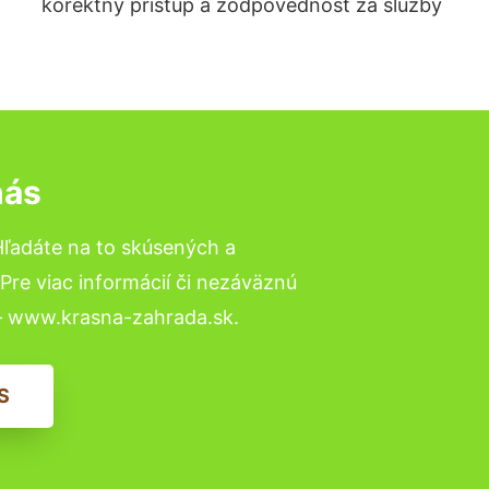
korektný prístup a zodpovednosť za služby
nás
Hľadáte na to skúsených a
re viac informácií či nezáväznú
– www.krasna-zahrada.sk.
S