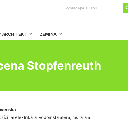
Sear
Search
for:
 ARCHITEKT
ZEMINA
cena Stopfenreuth
ovenska
.
ícii aj elektrikára, vodoinštalatéra, murára a