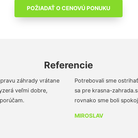
POŽIADAŤ O CENOVÚ PONUKU
Referencie
 úpravu záhrady vrátane
Potrebovali sme ostrihať
yzerá veľmi dobre,
sa pre krasna-zahrada.s
dporúčam.
rovnako sme boli spokojn
MIROSLAV