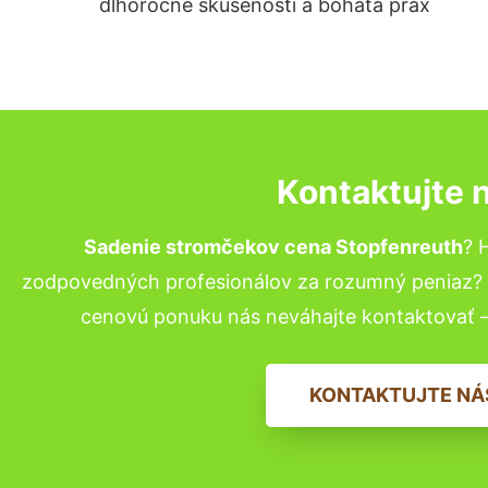
dlhoročné skúsenosti a bohatá prax
Kontaktujte 
Sadenie stromčekov cena Stopfenreuth
? 
zodpovedných profesionálov za rozumný peniaz? P
cenovú ponuku nás neváhajte kontaktovať 
KONTAKTUJTE NÁ