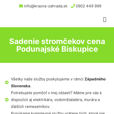
info@krasna-zahrada.sk
0902 449 999
Sadenie stromčekov cena
Podunajské Biskupice
Všetky naše služby poskytujeme v rámci
Západného
Slovenska
.
Potrebujete pomôcť v inej oblasti? Máme pre vás k
dispozícii aj elektrikára, vodoinštalatéra, murára a
ďalších remeselníkov.
Ponúkame komplexné služby vrátane tých, ktoré nie