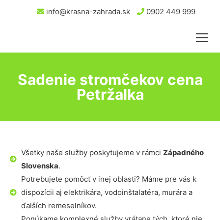
info@krasna-zahrada.sk
0902 449 999
Sadenie stromčekov cena
Petržalka
Všetky naše služby poskytujeme v rámci
Západného
Slovenska
.
Potrebujete pomôcť v inej oblasti? Máme pre vás k
dispozícii aj elektrikára, vodoinštalatéra, murára a
ďalších remeselníkov.
Ponúkame komplexné služby vrátane tých, ktoré nie