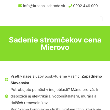
info@krasna-zahrada.sk
0902 449 999
Sadenie stromčekov cena
Mierovo
Všetky naše služby poskytujeme v rámci
Západného
Slovenska
.
Potrebujete pomôcť v inej oblasti? Máme pre vás k
dispozícii aj elektrikára, vodoinštalatéra, murára a
ďalších remeselníkov.
Ponúkame komplexné služby vrátane tých, ktoré nie