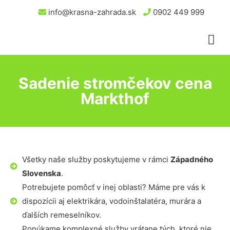
info@krasna-zahrada.sk
0902 449 999
Sadenie stromčekov cena
Markthof
Všetky naše služby poskytujeme v rámci
Západného
Slovenska
.
Potrebujete pomôcť v inej oblasti? Máme pre vás k
dispozícii aj elektrikára, vodoinštalatéra, murára a
ďalších remeselníkov.
Ponúkame komplexné služby vrátane tých, ktoré nie