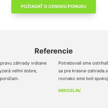
POŽIADAŤ O CENOVÚ PONUKU
Referencie
 úpravu záhrady vrátane
Potrebovali sme ostrihať
yzerá veľmi dobre,
sa pre krasna-zahrada.s
dporúčam.
rovnako sme boli spokojn
MIROSLAV