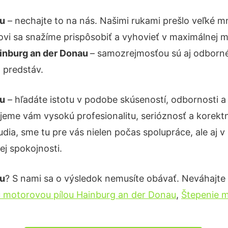
au
– nechajte to na nás. Našimi rukami prešlo veľké
kovi sa snažíme prispôsobiť a vyhovieť v maximálnej m
inburg an der Donau
– samozrejmosťou sú aj odborné 
 predstáv.
au
– hľadáte istotu v podobe skúseností, odbornosti a
eme vám vysokú profesionalitu, serióznosť a korekt
ia, sme tu pre vás nielen počas spolupráce, ale aj v 
ej spokojnosti.
au
? S nami sa o výsledok nemusíte obávať. Neváhajte a 
u motorovou pílou Hainburg an der Donau
,
Štepenie m