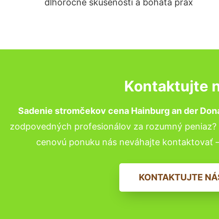
dlhoročné skúsenosti a bohatá prax
Kontaktujte 
Sadenie stromčekov cena Hainburg an der Don
zodpovedných profesionálov za rozumný peniaz? P
cenovú ponuku nás neváhajte kontaktovať 
KONTAKTUJTE NÁ