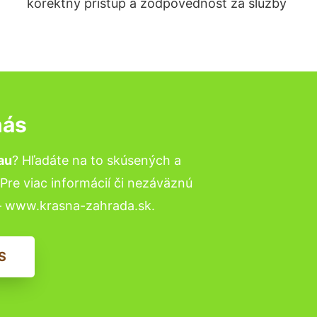
korektný prístup a zodpovednosť za služby
nás
au
? Hľadáte na to skúsených a
re viac informácií či nezáväznú
– www.krasna-zahrada.sk.
S