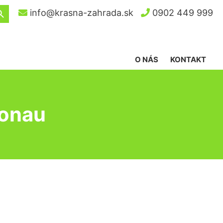
ch Button
info@krasna-zahrada.sk
0902 449 999
O NÁS
KONTAKT
Donau