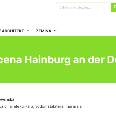
Sear
Search
for:
 ARCHITEKT
ZEMINA
cena Hainburg an der 
ovenska
.
ícii aj elektrikára, vodoinštalatéra, murára a