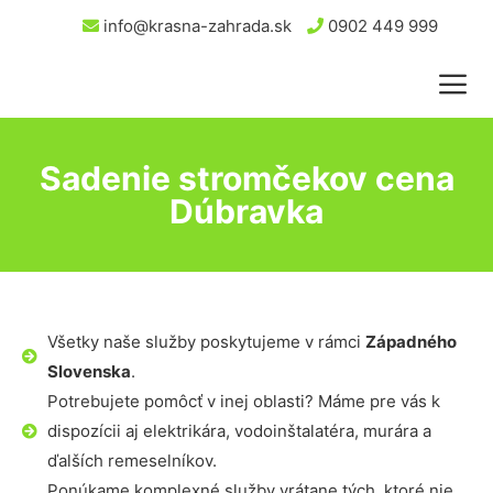
info@krasna-zahrada.sk
0902 449 999
Sadenie stromčekov cena
Dúbravka
Všetky naše služby poskytujeme v rámci
Západného
Slovenska
.
Potrebujete pomôcť v inej oblasti? Máme pre vás k
dispozícii aj elektrikára, vodoinštalatéra, murára a
ďalších remeselníkov.
Ponúkame komplexné služby vrátane tých, ktoré nie