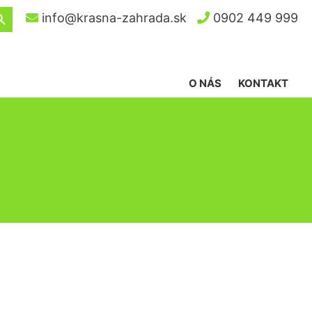
ch Button
info@krasna-zahrada.sk
0902 449 999
O NÁS
KONTAKT