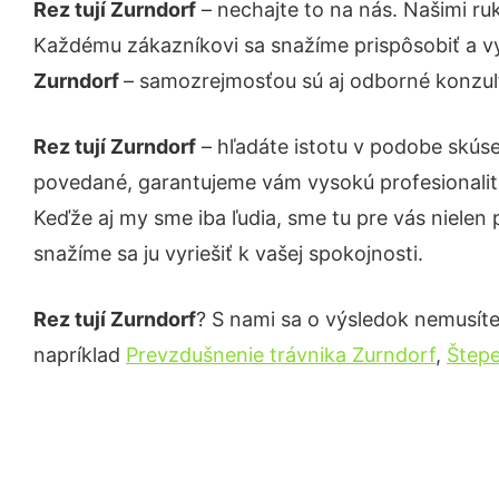
Rez tují Zurndorf
– nechajte to na nás. Našimi ru
Každému zákazníkovi sa snažíme prispôsobiť a vy
Zurndorf
– samozrejmosťou sú aj odborné konzultá
Rez tují Zurndorf
– hľadáte istotu v podobe skús
povedané, garantujeme vám vysokú profesionalit
Keďže aj my sme iba ľudia, sme tu pre vás nielen 
snažíme sa ju vyriešiť k vašej spokojnosti.
Rez tují Zurndorf
? S nami sa o výsledok nemusíte 
napríklad
Prevzdušnenie trávnika Zurndorf
,
Štepe