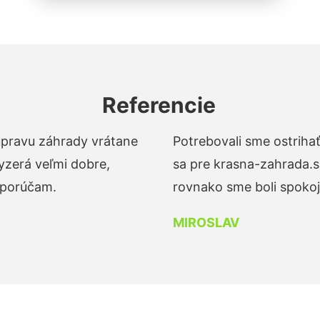
Referencie
 úpravu záhrady vrátane
Potrebovali sme ostrihať
yzerá veľmi dobre,
sa pre krasna-zahrada.s
dporúčam.
rovnako sme boli spokojn
MIROSLAV