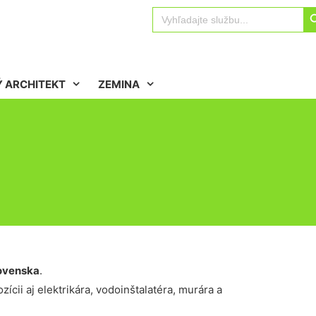
Sear
Search
for:
 ARCHITEKT
ZEMINA
ovenska
.
ícii aj elektrikára, vodoinštalatéra, murára a