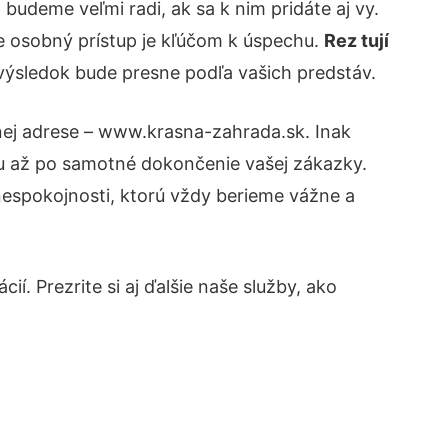
udeme veľmi radi, ak sa k nim pridáte aj vy.
e osobný prístup je kľúčom k úspechu.
Rez tují
 výsledok bude presne podľa vašich predstáv.
nej adrese – www.krasna-zahrada.sk. Inak
tu až po samotné dokončenie vašej zákazky.
 nespokojnosti, ktorú vždy berieme vážne a
í. Prezrite si aj ďalšie naše služby, ako