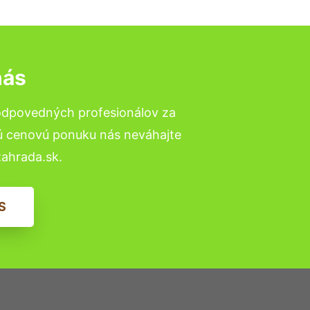
nás
odpovedných profesionálov za
nú cenovú ponuku nás neváhajte
ahrada.sk.
S