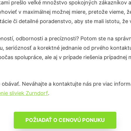
kami prešlo veľké množstvo spokojných zákazníkov a b
hovieť v maximálnej možnej miere, pretože vieme, ž
cie či detailné poradenstvo, aby ste mali istotu, že
eností, odbornosti a precíznosti? Potom ste na správ
u, serióznosť a korektné jednanie od prvého kontak
počas spolupráce, ale aj v prípade riešenia prípadnej
obávať. Neváhajte a kontaktujte nás pre viac informáci
nie sliviek Zurndorf
.
POŽIADAŤ O CENOVÚ PONUKU