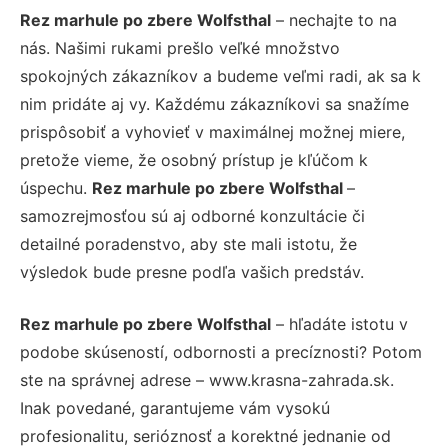
Rez marhule po zbere Wolfsthal
– nechajte to na
nás. Našimi rukami prešlo veľké množstvo
spokojných zákazníkov a budeme veľmi radi, ak sa k
nim pridáte aj vy. Každému zákazníkovi sa snažíme
prispôsobiť a vyhovieť v maximálnej možnej miere,
pretože vieme, že osobný prístup je kľúčom k
úspechu.
Rez marhule po zbere Wolfsthal
–
samozrejmosťou sú aj odborné konzultácie či
detailné poradenstvo, aby ste mali istotu, že
výsledok bude presne podľa vašich predstáv.
Rez marhule po zbere Wolfsthal
– hľadáte istotu v
podobe skúseností, odbornosti a precíznosti? Potom
ste na správnej adrese – www.krasna-zahrada.sk.
Inak povedané, garantujeme vám vysokú
profesionalitu, serióznosť a korektné jednanie od