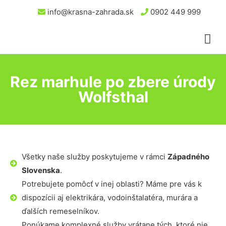
info@krasna-zahrada.sk
0902 449 999
Rez marhule po zbere úrody
Wolfsthal
Všetky naše služby poskytujeme v rámci
Západného
Slovenska
.
Potrebujete pomôcť v inej oblasti? Máme pre vás k
dispozícii aj elektrikára, vodoinštalatéra, murára a
ďalších remeselníkov.
Ponúkame komplexné služby vrátane tých, ktoré nie