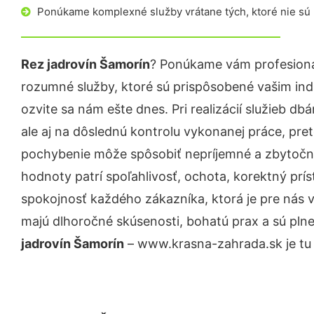
Ponúkame komplexné služby vrátane tých, ktoré nie sú
Rez jadrovín Šamorín
? Ponúkame vám profesioná
rozumné služby, ktoré sú prispôsobené vašim in
ozvite sa nám ešte dnes. Pri realizácií služieb d
ale aj na dôslednú kontrolu vykonanej práce, pre
pochybenie môže spôsobiť nepríjemné a zbytočn
hodnoty patrí spoľahlivosť, ochota, korektný pr
spokojnosť každého zákazníka, ktorá je pre nás 
majú dlhoročné skúsenosti, bohatú prax a sú pln
jadrovín Šamorín
– www.krasna-zahrada.sk je tu 