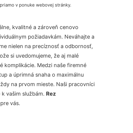
 priamo v ponuke webovej stránky.
lne, kvalitné a zároveň cenovo
dividuálnym požiadavkám. Neváhajte a
báme nielen na precíznosť a odbornosť,
tože si uvedomujeme, že aj malé
é komplikácie. Medzi naše firemné
ístup a úprimná snaha o maximálnu
vždy na prvom mieste. Naši pracovníci
e k vašim službám.
Rez
pre vás.