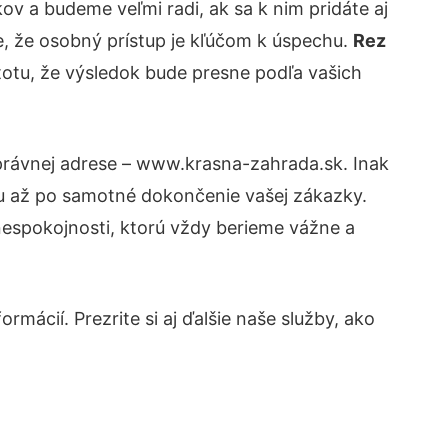
v a budeme veľmi radi, ak sa k nim pridáte aj
, že osobný prístup je kľúčom k úspechu.
Rez
stotu, že výsledok bude presne podľa vašich
správnej adrese – www.krasna-zahrada.sk. Inak
tu až po samotné dokončenie vašej zákazky.
 nespokojnosti, ktorú vždy berieme vážne a
rmácií. Prezrite si aj ďalšie naše služby, ako