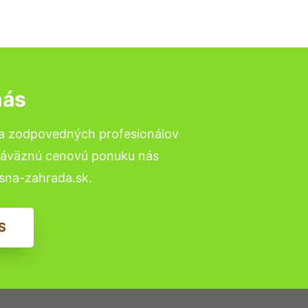
nás
 a zodpovedných profesionálov
ezáväznú cenovú ponuku nás
sna-zahrada.sk.
S