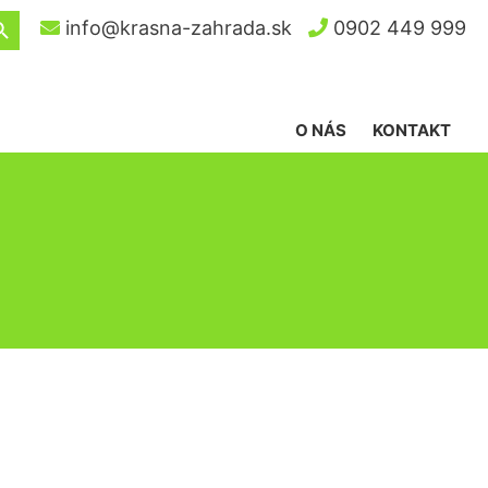
ch Button
info@krasna-zahrada.sk
0902 449 999
O NÁS
KONTAKT