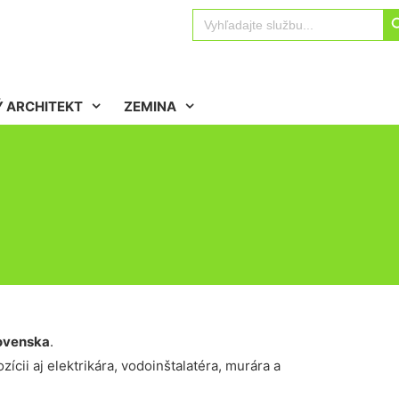
Sear
Search
for:
 ARCHITEKT
ZEMINA
ovenska
.
ícii aj elektrikára, vodoinštalatéra, murára a