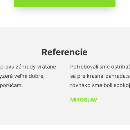
Referencie
 úpravu záhrady vrátane
Potrebovali sme ostrihať
yzerá veľmi dobre,
sa pre krasna-zahrada.s
dporúčam.
rovnako sme boli spokojn
MIROSLAV