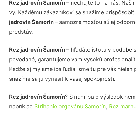
Rez jadrovín Šamorín
– nechajte to na nás. Naši
vy. Každému zákazníkovi sa snažíme prispôsobiť 
jadrovín Šamorín
– samozrejmosťou sú aj odborné
predstáv.
Rez jadrovín Šamorín
– hľadáte istotu v podobe 
povedané, garantujeme vám vysokú profesionalit
Keďže aj my sme iba ľudia, sme tu pre vás nielen 
snažíme sa ju vyriešiť k vašej spokojnosti.
Rez jadrovín Šamorín
? S nami sa o výsledok nemus
napríklad
Strihanie orgovánu Šamorín
,
Rez marhu