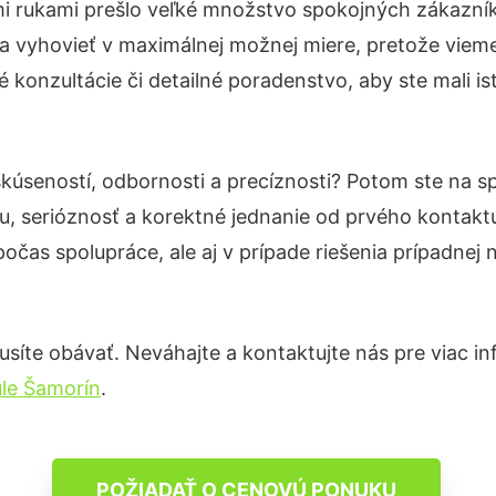
mi rukami prešlo veľké množstvo spokojných zákazníko
a vyhovieť v maximálnej možnej miere, pretože vieme
 konzultácie či detailné poradenstvo, aby ste mali i
skúseností, odbornosti a precíznosti? Potom ste na 
u, serióznosť a korektné jednanie od prvého kontak
počas spolupráce, ale aj v prípade riešenia prípadnej
íte obávať. Neváhajte a kontaktujte nás pre viac info
le Šamorín
.
POŽIADAŤ O CENOVÚ PONUKU