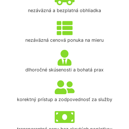
nezáväzná a bezplatná obhliadka
nezáväzná cenová ponuka na mieru
dlhoročné skúsenosti a bohatá prax
korektný prístup a zodpovednosť za služby
transparentné ceny bez skrytých poplatkov