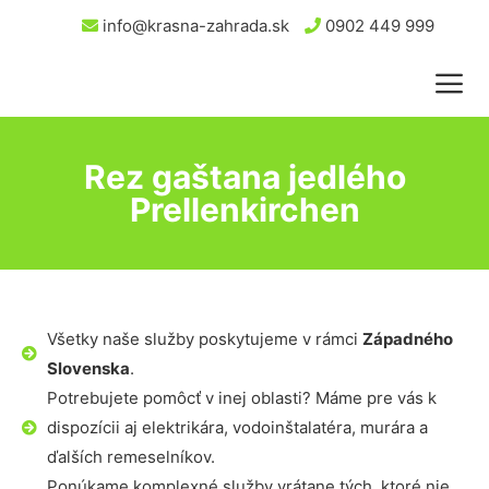
info@krasna-zahrada.sk
0902 449 999
Rez gaštana jedlého
Prellenkirchen
Všetky naše služby poskytujeme v rámci
Západného
Slovenska
.
Potrebujete pomôcť v inej oblasti? Máme pre vás k
dispozícii aj elektrikára, vodoinštalatéra, murára a
ďalších remeselníkov.
Ponúkame komplexné služby vrátane tých, ktoré nie