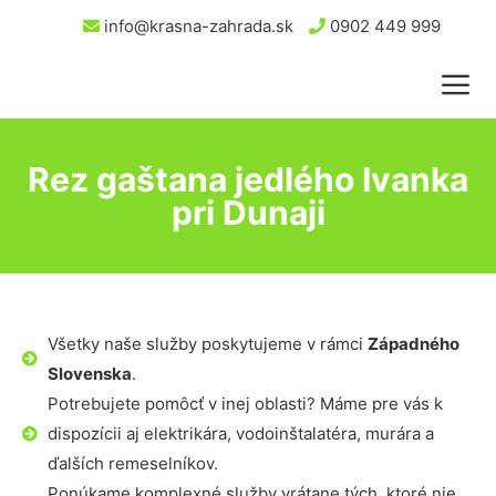
info@krasna-zahrada.sk
0902 449 999
Rez gaštana jedlého Ivanka
pri Dunaji
Všetky naše služby poskytujeme v rámci
Západného
Slovenska
.
Potrebujete pomôcť v inej oblasti? Máme pre vás k
dispozícii aj elektrikára, vodoinštalatéra, murára a
ďalších remeselníkov.
Ponúkame komplexné služby vrátane tých, ktoré nie