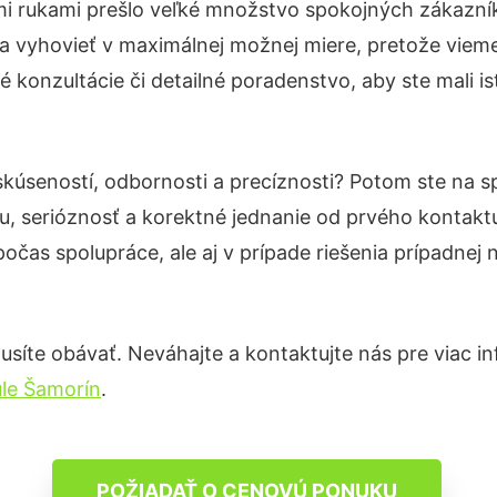
mi rukami prešlo veľké množstvo spokojných zákazníko
a vyhovieť v maximálnej možnej miere, pretože vieme
 konzultácie či detailné poradenstvo, aby ste mali i
skúseností, odbornosti a precíznosti? Potom ste na 
u, serióznosť a korektné jednanie od prvého kontak
počas spolupráce, ale aj v prípade riešenia prípadnej
síte obávať. Neváhajte a kontaktujte nás pre viac info
le Šamorín
.
POŽIADAŤ O CENOVÚ PONUKU