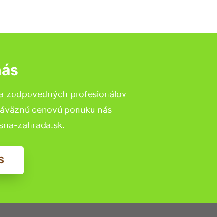
nás
 a zodpovedných profesionálov
ezáväznú cenovú ponuku nás
sna-zahrada.sk.
S