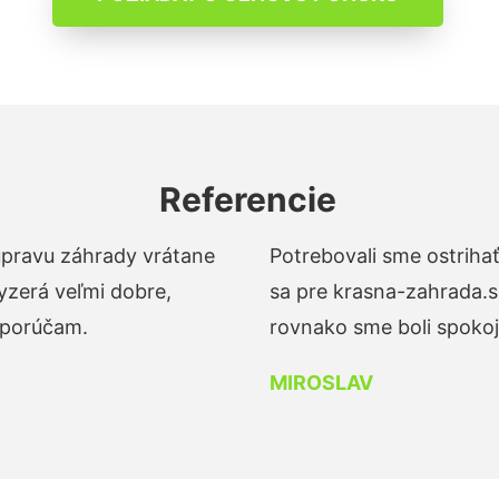
Referencie
 úpravu záhrady vrátane
Potrebovali sme ostrihať
yzerá veľmi dobre,
sa pre krasna-zahrada.s
dporúčam.
rovnako sme boli spokojn
MIROSLAV