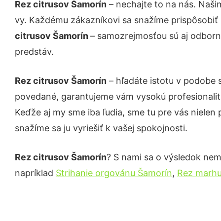
Rez citrusov Šamorín
– nechajte to na nás. Naši
vy. Každému zákazníkovi sa snažíme prispôsobiť 
citrusov Šamorín
– samozrejmosťou sú aj odborné
predstáv.
Rez citrusov Šamorín
– hľadáte istotu v podobe 
povedané, garantujeme vám vysokú profesionalit
Keďže aj my sme iba ľudia, sme tu pre vás nielen 
snažíme sa ju vyriešiť k vašej spokojnosti.
Rez citrusov Šamorín
? S nami sa o výsledok nemu
napríklad
Strihanie orgovánu Šamorín
,
Rez marhu