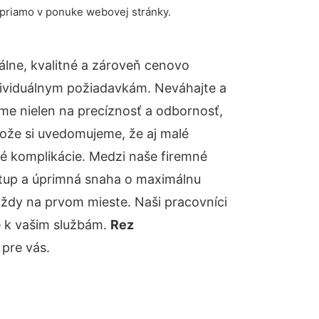
 priamo v ponuke webovej stránky.
lne, kvalitné a zároveň cenovo
dividuálnym požiadavkám. Neváhajte a
báme nielen na precíznosť a odbornosť,
tože si uvedomujeme, že aj malé
é komplikácie. Medzi naše firemné
ístup a úprimná snaha o maximálnu
vždy na prvom mieste. Naši pracovníci
e k vašim službám.
Rez
pre vás.