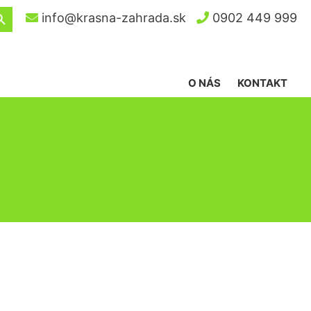
ch Button
info@krasna-zahrada.sk
0902 449 999
O NÁS
KONTAKT