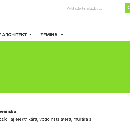
Sear
Search
for:
 ARCHITEKT
ZEMINA
ovenska
.
ícii aj elektrikára, vodoinštalatéra, murára a