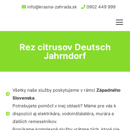
info@krasna-zahrada.sk
0902 449 999
Rez citrusov Deutsch
Jahrndorf
Všetky naše služby poskytujeme v rámci
Západného
Slovenska
.
Potrebujete pomôcť v inej oblasti? Máme pre vás k
dispozícii aj elektrikára, vodoinštalatéra, murára a
ďalších remeselníkov.
Ponúkame komplexné služby vrátane tých, ktoré nie