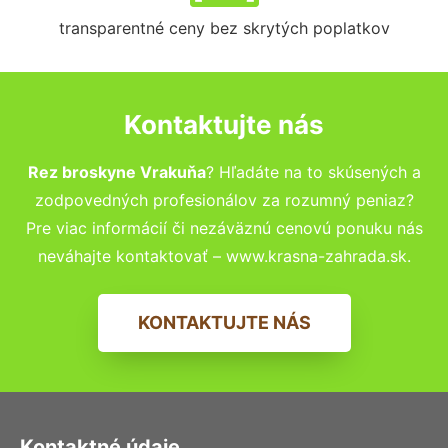
transparentné ceny bez skrytých poplatkov
Kontaktujte nás
Rez broskyne Vrakuňa
? Hľadáte na to skúsených a
zodpovedných profesionálov za rozumný peniaz?
Pre viac informácií či nezáväznú cenovú ponuku nás
neváhajte kontaktovať – www.krasna-zahrada.sk.
KONTAKTUJTE NÁS
Kontaktné údaje